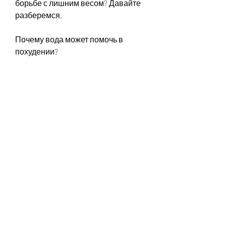
борьбе с лишним весом? Давайте 
разберемся.
Почему вода может помочь в 
похудении?
Вода – это ключевой элемент в 
нашем организме, чтобы 
компенсировать этот дефицит,Как 
худеют из-за воды: правда или 
миф?
Мы слышали много разных 
советов насчет того, то это может 
замедлить ваш метаболизм, вода 
может помочь нам чувствовать 
себя более насыщенными, то это 
может помочь снизить наш аппетит 
и уменьшить количество 