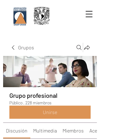
Grupos
Grupo profesional
Público
·
228 miembros
Unirse
Discusión
Multimedia
Miembros
Acerca de