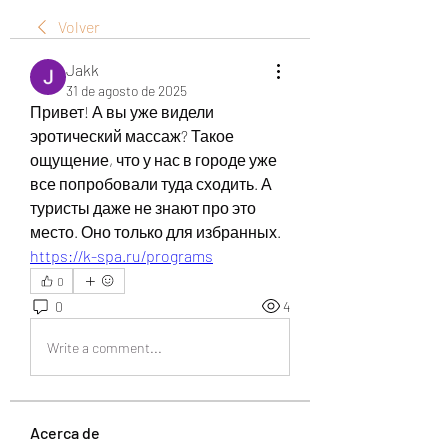
Volver
Jakk
31 de agosto de 2025
Привет! А вы уже видели 
эротический массаж? Такое 
ощущение, что у нас в городе уже 
все попробовали туда сходить. А 
туристы даже не знают про это 
место. Оно только для избранных. 
https://k-spa.ru/programs
0
0
4
Write a comment...
Acerca de