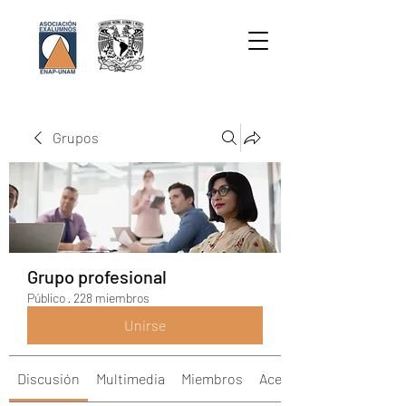
Grupos
Grupo profesional
Público
·
228 miembros
Unirse
Discusión
Multimedia
Miembros
Acerca de