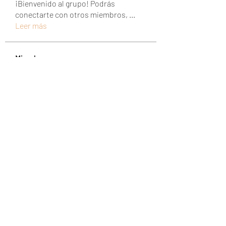
¡Bienvenido al grupo! Podrás
conectarte con otros miembros,
...
Leer más
Miembros
UAND Solutions
Seguir
Tuco Salamanca
Seguir
abipanexinem
Seguir
abipanexinem
christina sesilia
Seguir
mixtogelslotgacor
Seguir
mixtogelslotgacor
Ver todos los miembros (228)