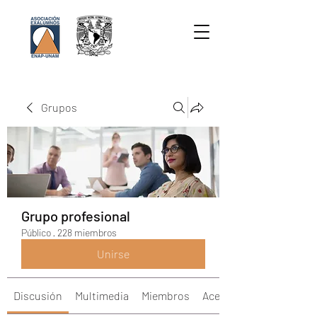
Grupos
Grupo profesional
Público
·
228 miembros
Unirse
Discusión
Multimedia
Miembros
Acerca de