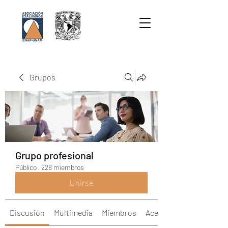
Grupos
Grupo profesional
Público
·
228 miembros
Unirse
Discusión
Multimedia
Miembros
Acerca de