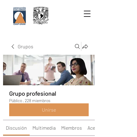
Grupos
Grupo profesional
Público
·
228 miembros
Unirse
Discusión
Multimedia
Miembros
Acerca de