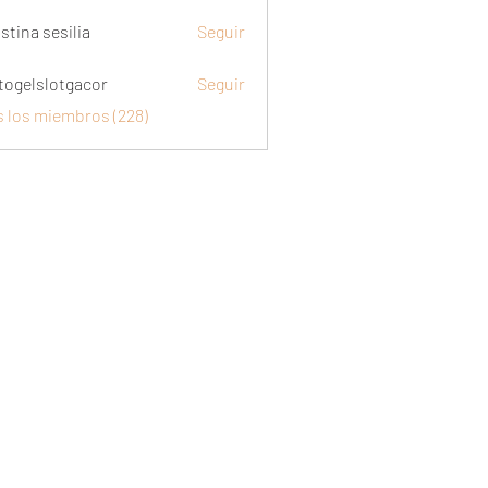
stina sesilia
Seguir
togelslotgacor
Seguir
slotgacor
s los miembros (228)