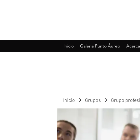
Inicio
Galería Punto Áureo
Acerca
Inicio
Grupos
Grupo profes