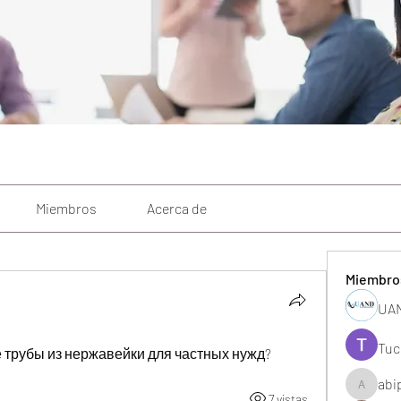
Miembros
Acerca de
Miembro
UAN
Tuc
 трубы из нержавейки для частных нужд?
abi
abipane
7 vistas