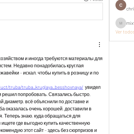
chri
mix
mixtogel
Ver todo
зяйством и иногда требуются материалы для 
истем. Недавно понадобилась круглая 
авейки – искал, чтобы купить в розницу и по 
oduct/truba/truba_kruglaya_besshovnaya/
  увидел 
 решил попробовать. Связались быстро, 
 диаметр, всё объяснили по доставке и 
ба оказалась очень хорошей, доставили в 
. Теперь знаю, куда обращаться для 
 ищете где выгодно купить качественную 
омендую этот сайт – здесь без сюрпризов и 