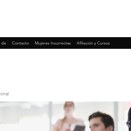
 de
Contacto
Mujeres Insurrectas
Afiliación y Cursos
ional