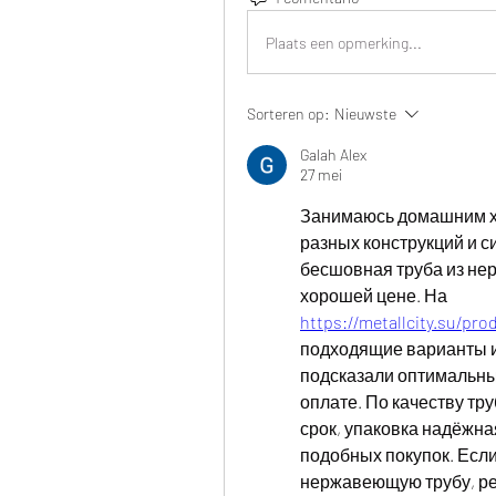
Plaats een opmerking...
Sorteren op:
Nieuwste
Galah Alex
27 mei
Занимаюсь домашним хо
разных конструкций и с
бесшовная труба из нерж
хорошей цене. На 
https://metallcity.su/pr
подходящие варианты и
подсказали оптимальный
оплате. По качеству тру
срок, упаковка надёжная
подобных покупок. Если
нержавеющую трубу, рек