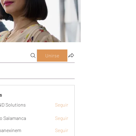
Unirse
s
D Solutions
Seguir
o Salamanca
Seguir
panexinem
Seguir
xinem