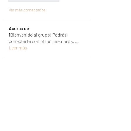
Ver más comentarios
Acerca de
¡Bienvenido al grupo! Podrás
conectarte con otros miembros,
...
Leer más
Miembros
UAND Solutions
Seguir
Tuco Salamanca
Seguir
abipanexinem
Seguir
abipanexinem
christina sesilia
Seguir
mixtogelslotgacor
Seguir
mixtogelslotgacor