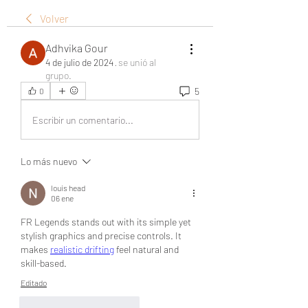
Volver
Adhvika Gour
4 de julio de 2024
·
se unió al
grupo.
5
0
Escribir un comentario...
Lo más nuevo
louis head
06 ene
FR Legends stands out with its simple yet 
stylish graphics and precise controls. It 
makes 
realistic drifting
 feel natural and 
skill-based.
Editado
Me gusta
Reaccionar