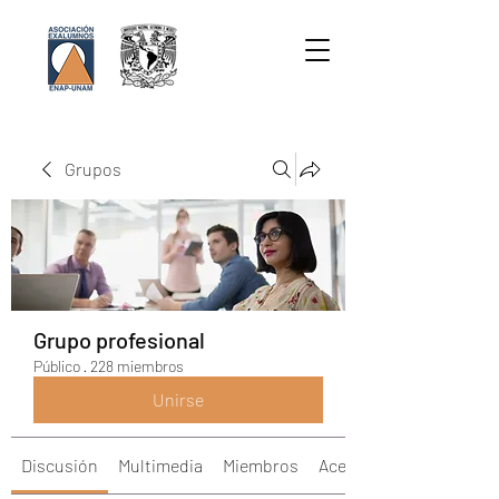
Grupos
Grupo profesional
Público
·
228 miembros
Unirse
Discusión
Multimedia
Miembros
Acerca de