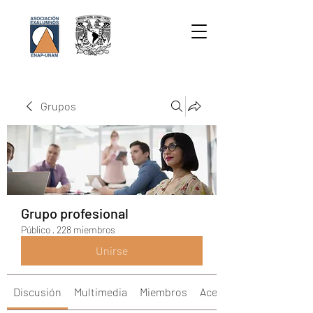
Grupos
Grupo profesional
Público
·
228 miembros
Unirse
Discusión
Multimedia
Miembros
Acerca de