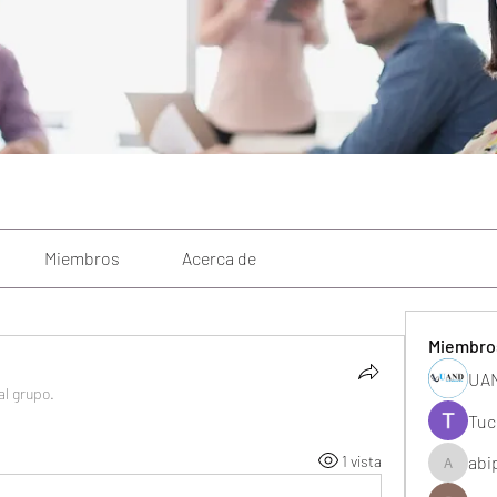
Miembros
Acerca de
Miembro
UAN
al grupo.
Tuc
1 vista
abi
abipane