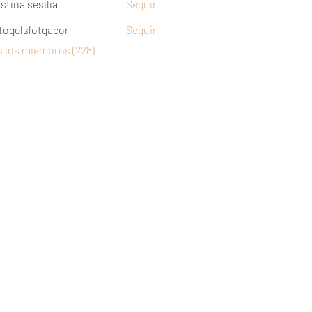
stina sesilia
Seguir
togelslotgacor
Seguir
slotgacor
s los miembros (228)