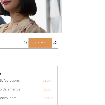
Unirse
s
D Solutions
Seguir
o Salamanca
Seguir
panexinem
Seguir
xinem