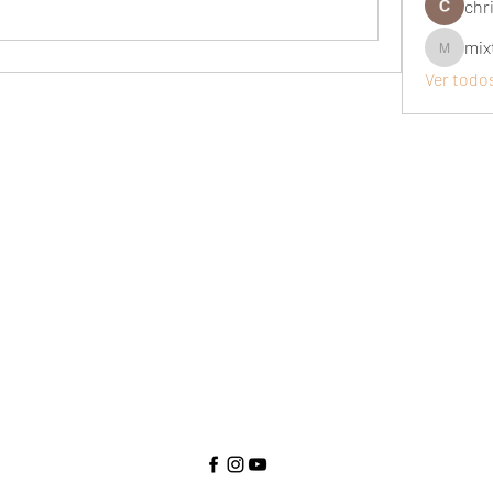
chri
mix
mixtogel
Ver todo