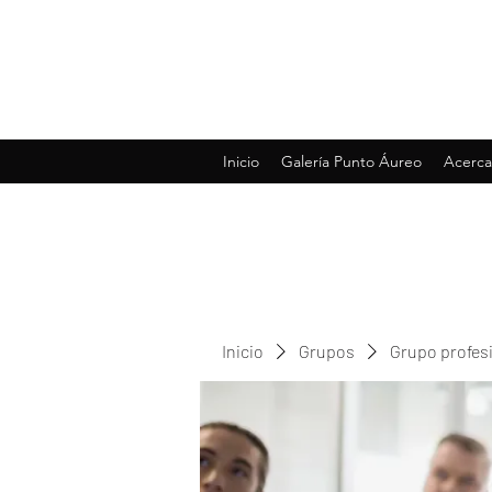
Inicio
Galería Punto Áureo
Acerca
Inicio
Grupos
Grupo profes