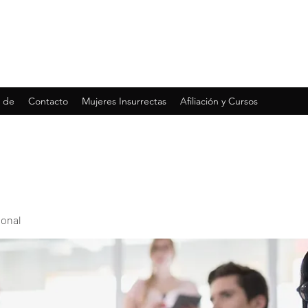
 de
Contacto
Mujeres Insurrectas
Afiliación y Cursos
ional