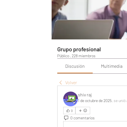
Grupo profesional
Público
·
228 miembros
Discusión
Multimedia
Volver
shiv raj
1 de octubre de 2025
·
se unió 
0
0 comentarios