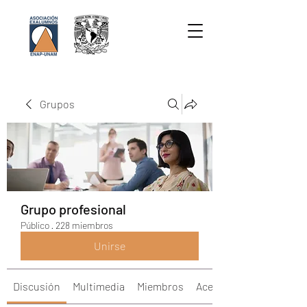
Grupos
Grupo profesional
Público
·
228 miembros
Unirse
Discusión
Multimedia
Miembros
Acerca de