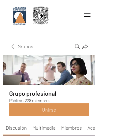
Grupos
Grupo profesional
Público
·
228 miembros
Unirse
Discusión
Multimedia
Miembros
Acerca de