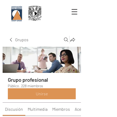
Grupos
Grupo profesional
Público
·
228 miembros
Unirse
Discusión
Multimedia
Miembros
Acerca de