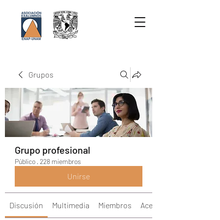
Grupos
Grupo profesional
Público
·
228 miembros
Unirse
Discusión
Multimedia
Miembros
Acerca de