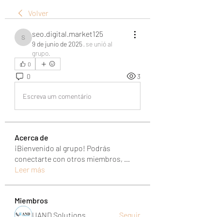
Volver
seo.digital.market125
seo.digital.market125
9 de junio de 2025
·
se unió al
grupo.
0
0
3
Escreva um comentário
Acerca de
¡Bienvenido al grupo! Podrás
conectarte con otros miembros,
...
Leer más
Miembros
UAND Solutions
Seguir