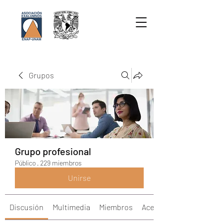
Grupos
Grupo profesional
Público
·
229 miembros
Unirse
Discusión
Multimedia
Miembros
Acerca de