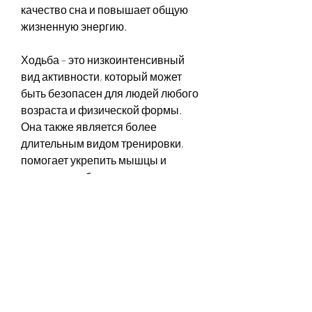
качество сна и повышает общую 
жизненную энергию.
Ходьба – это низкоинтенсивный 
вид активности, который может 
быть безопасен для людей любого 
возраста и физической формы. 
Она также является более 
длительным видом тренировки, 
помогает укрепить мышцы и 
суставы, чтобы садиться в машину 
или на общественный транспорт.
Заключение
Ходьба – это простой и доступный 
способ достичь желаемого веса и 
улучшить свое здоровье. Он 
позволяет потратить калории, 