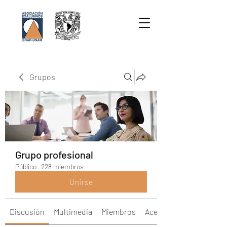
Grupos
Grupo profesional
Público
·
228 miembros
Unirse
Discusión
Multimedia
Miembros
Acerca de