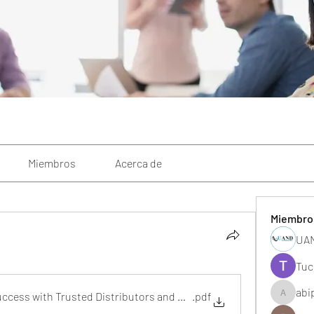
Miembros
Acerca de
Miembro
UAN
Tuc
abi
ccess with Trusted Distributors and High-Demand Products
.pdf
abipane