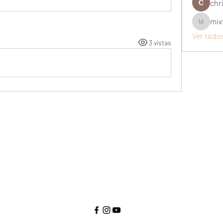
chri
mix
mixtogel
Ver todo
3 vistas