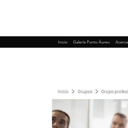
Inicio
Galería Punto Áureo
Acerca
Inicio
Grupos
Grupo profes