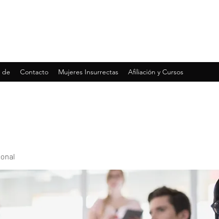
 de
Contacto
Mujeres Insurrectas
Afiliación y Cursos
ional