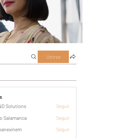
Unirse
s
D Solutions
Seguir
o Salamanca
Seguir
panexinem
Seguir
xinem