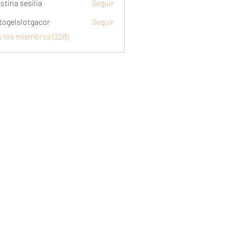
stina sesilia
Seguir
togelslotgacor
Seguir
slotgacor
s los miembros (228)