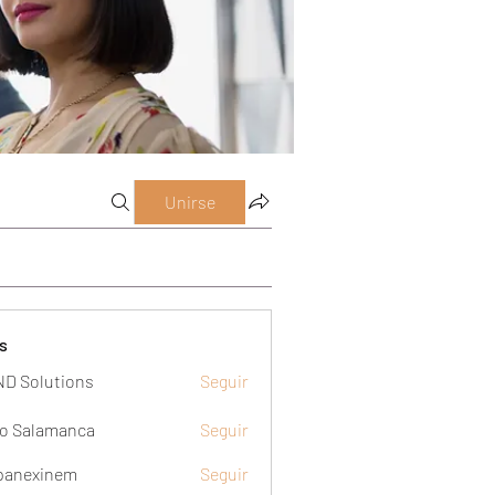
Unirse
s
D Solutions
Seguir
o Salamanca
Seguir
panexinem
Seguir
xinem