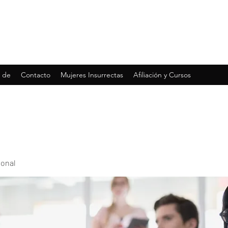
 de
Contacto
Mujeres Insurrectas
Afiliación y Cursos
ional