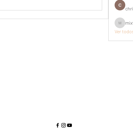
chri
mix
mixtogel
Ver todo