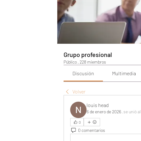
Grupo profesional
Público
·
228 miembros
Discusión
Multimedia
Volver
louis head
6 de enero de 2026
·
se unió a
0
0 comentarios