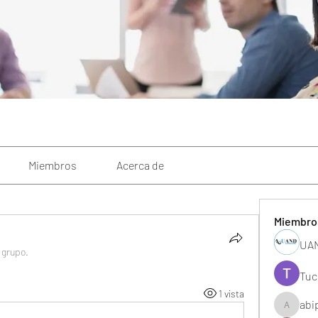
Miembros
Acerca de
Miembro
UAN
l grupo.
Tuc
1 vista
abi
abipane