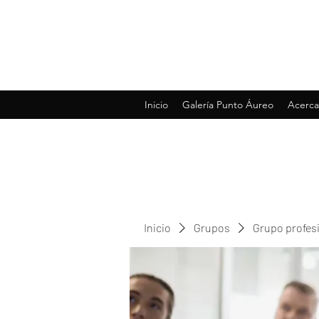
Inicio
Galería Punto Áureo
Acerca
Inicio
Grupos
Grupo profes