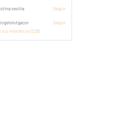
stina sesilia
Seguir
togelslotgacor
Seguir
slotgacor
s los miembros (228)