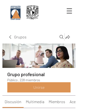
Grupos
Grupo profesional
Público
·
228 miembros
Unirse
Discusión
Multimedia
Miembros
Acerca de