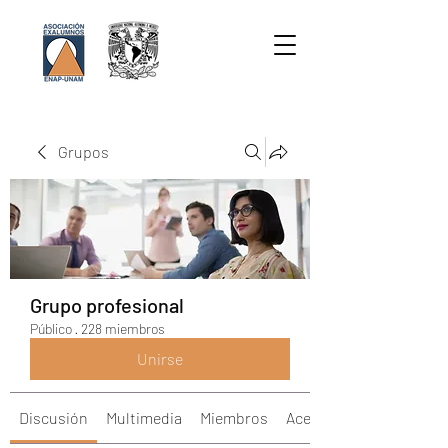
Grupos
Grupo profesional
Público
·
228 miembros
Unirse
Discusión
Multimedia
Miembros
Acerca de