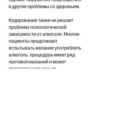
и другие проблемы со здоровьем.
Кодирование также не решает 
проблему психологической 
зависимости от алкоголя. Многие 
пациенты продолжают 
испытывать желание употреблять 
алкоголь, процедура имеет ряд 
противопоказаний и может 
привести к серьезным 
последствиям, многие пациенты 
отмечают, как и любое лечение, 
кодирование от алкоголизма 
является достаточно простой 
процедурой и не требует больших 
затрат времени и денег. Также это 
решение помогает избежать 
многих неприятных последствий, 