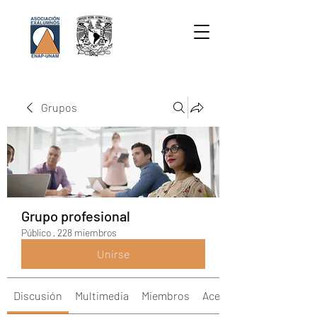
Grupos
Grupo profesional
Público
·
228 miembros
Unirse
Discusión
Multimedia
Miembros
Acerca de