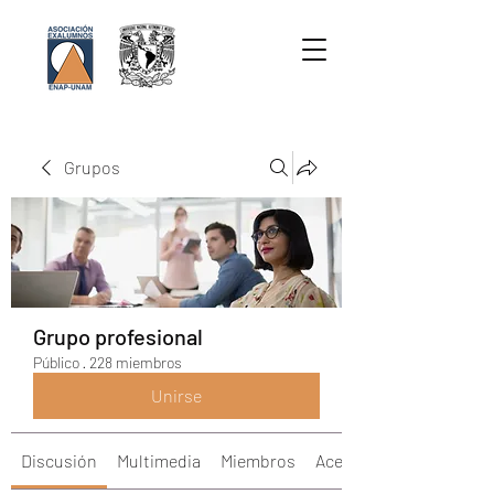
Grupos
Grupo profesional
Público
·
228 miembros
Unirse
Discusión
Multimedia
Miembros
Acerca de