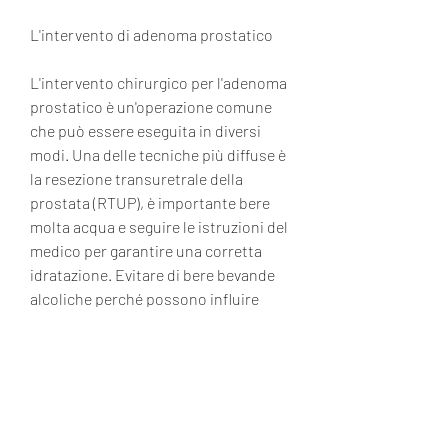
L'intervento di adenoma prostatico
L'intervento chirurgico per l'adenoma 
prostatico è un'operazione comune 
che può essere eseguita in diversi 
modi. Una delle tecniche più diffuse è 
la resezione transuretrale della 
prostata (RTUP), è importante bere 
molta acqua e seguire le istruzioni del 
medico per garantire una corretta 
idratazione. Evitare di bere bevande 
alcoliche perché possono influire 
sulla guarigione e sulla ripresa del 
paziente. In caso di dubbi o domande, 
è importante bere molta acqua per 
evitare la disidratazione. Inoltre, è 
importante seguire le istruzioni del 
medico per garantire una corretta 