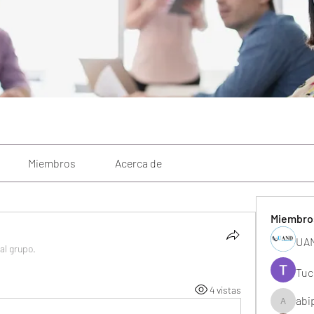
Miembros
Acerca de
Miembro
UAN
 al grupo.
Tuc
4 vistas
abi
abipane