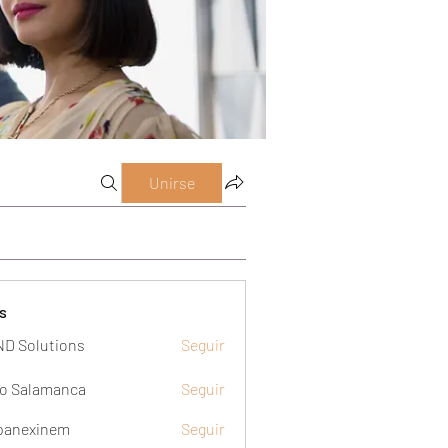
Unirse
s
D Solutions
Seguir
o Salamanca
Seguir
panexinem
Seguir
xinem