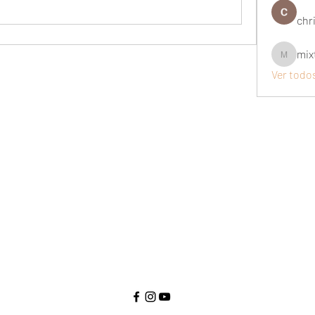
chri
mix
mixtogel
Ver todo