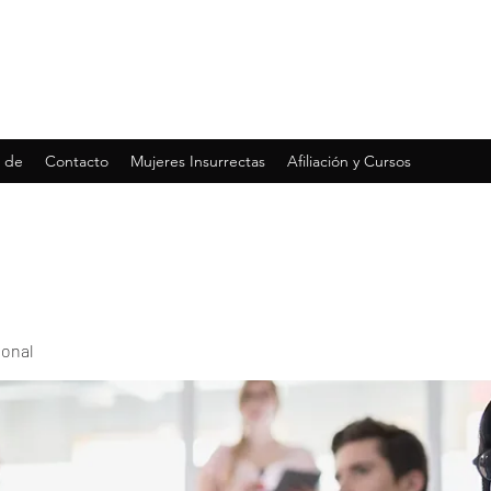
 de
Contacto
Mujeres Insurrectas
Afiliación y Cursos
ional