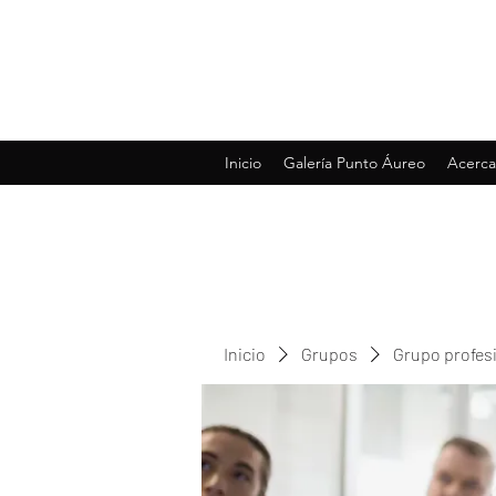
Inicio
Galería Punto Áureo
Acerca
Inicio
Grupos
Grupo profes