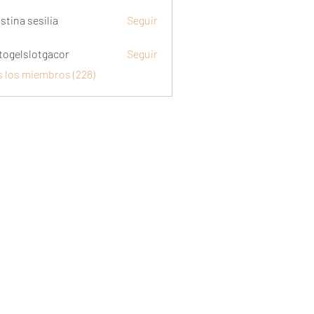
stina sesilia
Seguir
togelslotgacor
Seguir
slotgacor
s los miembros (228)