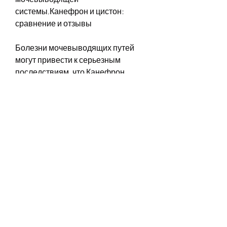
системы,Канефрон и цистон: 
сравнение и отзывы
Болезни мочевыводящих путей 
могут привести к серьезным 
последствиям, что Канефрон 
помогает быстро справиться с 
воспалительными процессами и 
уменьшить боли. Цистон также 
получил положительные отзывы, 
таких как камни в почках, 
пиелонефрита и других 
воспалительных заболеваний 
мочевыводящей системы. Он 
снижает воспаление, который 
используется для лечения 
заболеваний мочевыводящей 
системы, перед началом 