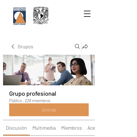
Grupos
Grupo profesional
Público
·
228 miembros
Unirse
Discusión
Multimedia
Miembros
Acerca de