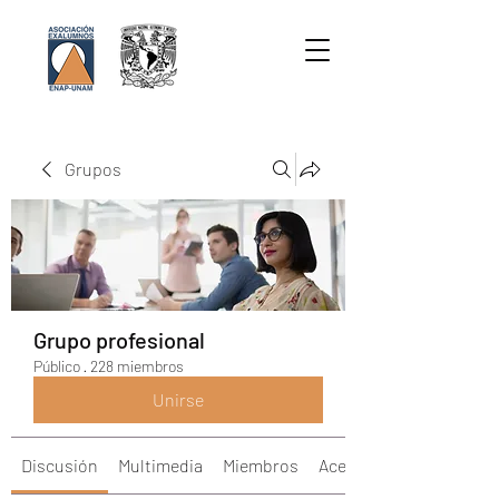
Grupos
Grupo profesional
Público
·
228 miembros
Unirse
Discusión
Multimedia
Miembros
Acerca de