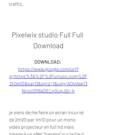
traffic.
Pixelwix studio Full Full 
Download
DOWNLOAD: 
https://www.google.com/url?
q=https%3A%2F%2Furluso.com%2F
2tOeXG&sa=D&sntz=1&usg=AOvVaw13
Nnoc0Q6eDELn0uqJGr-h
je viens de me faire un ecran incurvé 
de 2m20 par 1m10 pour un mono 
vidéo projecteur en full hd mais 
limage à un effet "banane" sur le haut 