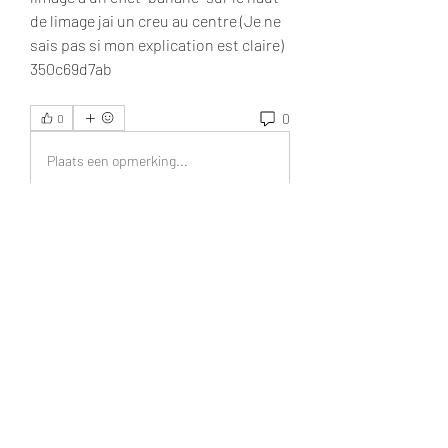
de limage jai un creu au centre (Je ne 
sais pas si mon explication est claire) 
350c69d7ab
0
0
Plaats een opmerking...
Acerca de
¡Bienvenido al grupo! Podrás
conectarte con otros miembros,
...
Leer más
Miembros
UAND Solutions
Seguir
Tuco Salamanca
Seguir