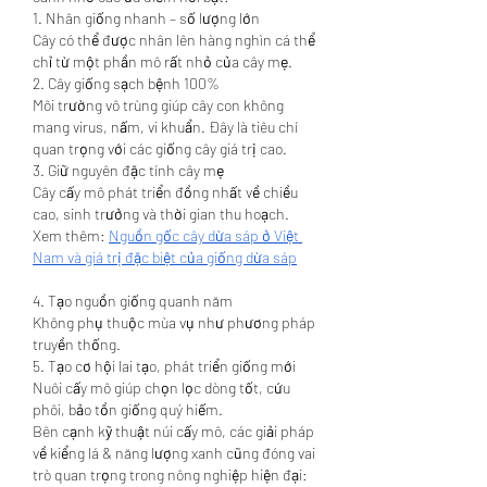
1. Nhân giống nhanh – số lượng lớn
Cây có thể được nhân lên hàng nghìn cá thể 
chỉ từ một phần mô rất nhỏ của cây mẹ.
2. Cây giống sạch bệnh 100%
Môi trường vô trùng giúp cây con không 
mang virus, nấm, vi khuẩn. Đây là tiêu chí 
quan trọng với các giống cây giá trị cao.
3. Giữ nguyên đặc tính cây mẹ
Cây cấy mô phát triển đồng nhất về chiều 
cao, sinh trưởng và thời gian thu hoạch.
Xem thêm: 
Nguồn gốc cây dừa sáp ở Việt 
Nam và giá trị đặc biệt của giống dừa sáp
4. Tạo nguồn giống quanh năm
Không phụ thuộc mùa vụ như phương pháp 
truyền thống.
5. Tạo cơ hội lai tạo, phát triển giống mới
Nuôi cấy mô giúp chọn lọc dòng tốt, cứu 
phôi, bảo tồn giống quý hiếm.
Bên cạnh kỹ thuật núi cấy mô, các giải pháp 
về kiểng lá & năng lượng xanh cũng đóng vai 
trò quan trọng trong nông nghiệp hiện đại: