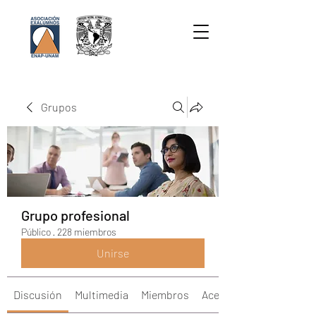
Grupos
Grupo profesional
Público
·
228 miembros
Unirse
Discusión
Multimedia
Miembros
Acerca de