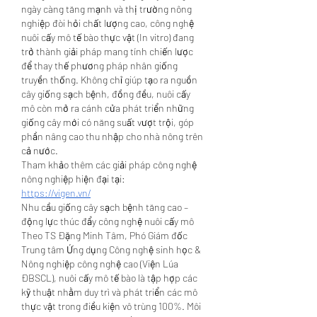
ngày càng tăng mạnh và thị trường nông 
nghiệp đòi hỏi chất lượng cao, công nghệ 
nuôi cấy mô tế bào thực vật (In vitro) đang 
trở thành giải pháp mang tính chiến lược 
để thay thế phương pháp nhân giống 
truyền thống. Không chỉ giúp tạo ra nguồn 
cây giống sạch bệnh, đồng đều, nuôi cấy 
mô còn mở ra cánh cửa phát triển những 
giống cây mới có năng suất vượt trội, góp 
phần nâng cao thu nhập cho nhà nông trên 
cả nước.
Tham khảo thêm các giải pháp công nghệ 
nông nghiệp hiện đại tại:
https://vigen.vn/
Nhu cầu giống cây sạch bệnh tăng cao – 
động lực thúc đẩy công nghệ nuôi cấy mô
Theo TS Đặng Minh Tâm, Phó Giám đốc 
Trung tâm Ứng dụng Công nghệ sinh học & 
Nông nghiệp công nghệ cao (Viện Lúa 
ĐBSCL), nuôi cấy mô tế bào là tập hợp các 
kỹ thuật nhằm duy trì và phát triển các mô 
thực vật trong điều kiện vô trùng 100%. Môi 