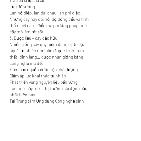
Trầu bà lá lụa, lá xẻ
Lục đế vương
Lan hồ điệp, lan đai châu, lan phi điệp…
Những cây này đòi hỏi độ đồng đều và tính 
thẩm mỹ cao – điều mà phương pháp nuôi 
cấy mô làm rất tốt.
3. Dược liệu – cây đặc hữu
Nhiều giống cây quý hiếm đang bị đe dọa 
ngoài tự nhiên như sâm Ngọc Linh, tam 
thất, đinh lăng… được nhân giống bằng 
công nghệ mô để:
Đảm bảo nguồn dược liệu chất lượng
Giảm áp lực khai thác tự nhiên
Phát triển vùng nguyên liệu bền vững
Lan nuôi cấy mô – thị trường sôi động bậc 
nhất hiện nay
Tại Trung tâm Ứng dụng Công nghệ sinh 
học & Nông nghiệp công nghệ cao (Viện Lúa 
ĐBSCL), hệ thống phòng ươm lan cấy mô 
được đầu tư hiện đại, nhân giống hàng loạt 
các dòng lan có giá trị kinh tế cao:
Phi điệp – giả hạc
Trầm lai