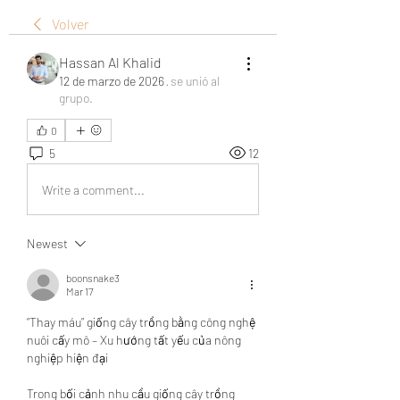
Volver
Hassan Al Khalid
12 de marzo de 2026
·
se unió al
grupo.
0
5
12
Write a comment...
Newest
boonsnake3
Mar 17
“Thay máu” giống cây trồng bằng công nghệ 
nuôi cấy mô – Xu hướng tất yếu của nông 
nghiệp hiện đại
Trong bối cảnh nhu cầu giống cây trồng 