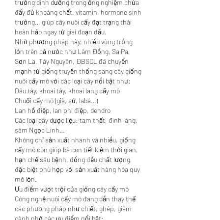
trường dinh dưỡng trong ống nghiệm chứa 
đầy đủ khoáng chất, vitamin, hormone sinh 
trưởng… giúp cây nuôi cấy đạt trạng thái 
hoàn hảo ngay từ giai đoạn đầu.
Nhờ phương pháp này, nhiều vùng trồng 
lớn trên cả nước như Lâm Đồng, Sa Pa, 
Sơn La, Tây Nguyên, ĐBSCL đã chuyển 
mạnh từ giống truyền thống sang cây giống 
nuôi cấy mô với các loại cây nổi bật như:
Dâu tây, khoai tây, khoai lang cấy mô
Chuối cấy mô (già, sứ, laba…)
Lan hồ điệp, lan phi điệp, dendro
Các loại cây dược liệu: tam thất, đinh lăng, 
sâm Ngọc Linh…
Không chỉ sản xuất nhanh và nhiều, giống 
cấy mô còn giúp bà con tiết kiệm thời gian, 
hạn chế sâu bệnh, đồng đều chất lượng, 
đặc biệt phù hợp với sản xuất hàng hóa quy 
mô lớn.
Ưu điểm vượt trội của giống cây cấy mô
Công nghệ nuôi cấy mô đang dần thay thế 
các phương pháp như chiết, ghép, giâm 
cành nhờ các ưu điểm nổi bật: