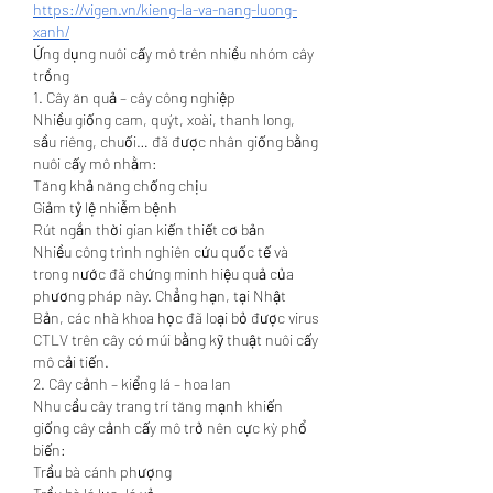
https://vigen.vn/kieng-la-va-nang-luong-
xanh/
Ứng dụng nuôi cấy mô trên nhiều nhóm cây 
trồng
1. Cây ăn quả – cây công nghiệp
Nhiều giống cam, quýt, xoài, thanh long, 
sầu riêng, chuối… đã được nhân giống bằng 
nuôi cấy mô nhằm:
Tăng khả năng chống chịu
Giảm tỷ lệ nhiễm bệnh
Rút ngắn thời gian kiến thiết cơ bản
Nhiều công trình nghiên cứu quốc tế và 
trong nước đã chứng minh hiệu quả của 
phương pháp này. Chẳng hạn, tại Nhật 
Bản, các nhà khoa học đã loại bỏ được virus 
CTLV trên cây có múi bằng kỹ thuật nuôi cấy 
mô cải tiến.
2. Cây cảnh – kiểng lá – hoa lan
Nhu cầu cây trang trí tăng mạnh khiến 
giống cây cảnh cấy mô trở nên cực kỳ phổ 
biến:
Trầu bà cánh phượng