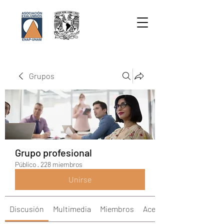
Grupos
Grupo profesional
Público
·
228 miembros
Unirse
Discusión
Multimedia
Miembros
Acerca de