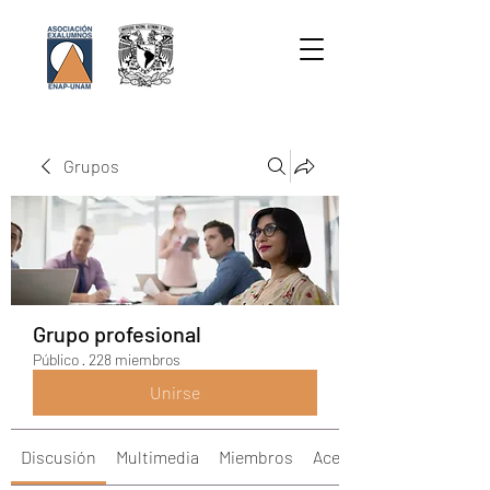
Grupos
Grupo profesional
Público
·
228 miembros
Unirse
Discusión
Multimedia
Miembros
Acerca de