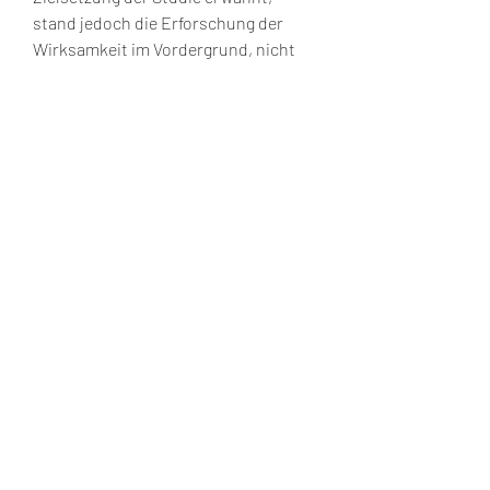
stand jedoch die Erforschung der 
Wirksamkeit im Vordergrund, nicht 
die Ergründung von Kausalitäten bzw. 
biochemischer Vorgänge. Deshalb 
wurde sich auf die in oben 
aufgeführten Forschungsfragen und 
Hypothesen konzentriert. Diese 
konnten mithilfe der beschriebenen 
Ergebnisse verifiziert bzw. 
beantwortet werden. 59
Verifiziert - adhs.rar
DOWNLOAD
 041b061a72