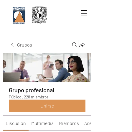
Grupos
Grupo profesional
Público
·
228 miembros
Unirse
Discusión
Multimedia
Miembros
Acerca de